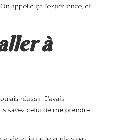
n appelle ça l’expérience, et
aller à
voulais réussir. J’avais
s savez celui de me prendre
 vie et je ne le voulais pas.