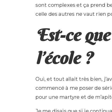
sont complexes et ça prend be
celle des autres ne vaut rien p
Est-ce que 
l’école ?
Oui, et tout allait très bien, j’a
commencé à me poser de séri
pour une martyre et de m’apit
Je me disais que si je continua